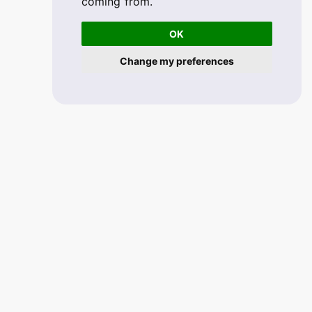
coming from.
OK
Change my preferences
© 2026 FABSKILL. V2.1.33
All rights reserved.
Mobile app