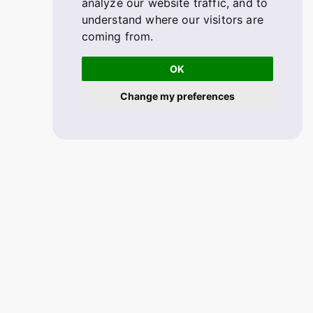
analyze our website traffic, and to
understand where our visitors are
coming from.
OK
Change my preferences
© 2026 FABSKILL. V2.1.33
All rights reserved.
Mobile app