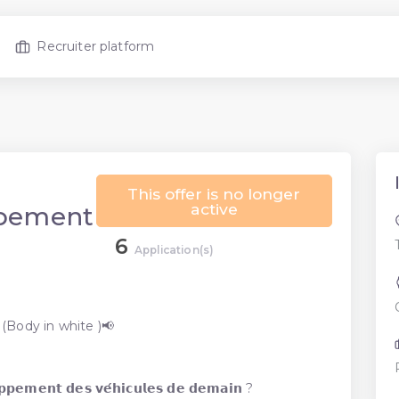
Recruiter platform
This offer is no longer
active
ppement
6
Application(s)
ody in white )📢
𝗼𝗽𝗽𝗲𝗺𝗲𝗻𝘁 𝗱𝗲𝘀 𝘃𝗲́𝗵𝗶𝗰𝘂𝗹𝗲𝘀 𝗱𝗲 𝗱𝗲𝗺𝗮𝗶𝗻 ?