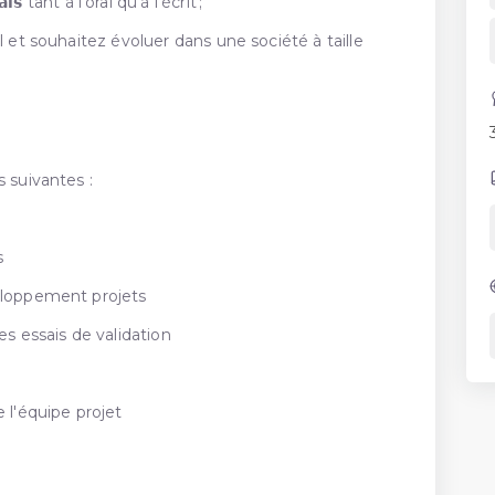
𝗮𝗶𝘀 tant à l’oral qu’à l’écrit ;
l et souhaitez évoluer dans une société à taille
s suivantes :
ns
veloppement projets
es essais de validation
e l'équipe projet