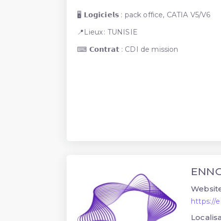
🖥️ 𝗟𝗼𝗴𝗶𝗰𝗶𝗲𝗹𝘀 : pack office, CATIA V5/V6
📍Lieux : TUNISIE
⌨ 𝗖𝗼𝗻𝘁𝗿𝗮𝘁 : CDI de mission
ENN
Website
https:/
Localisa