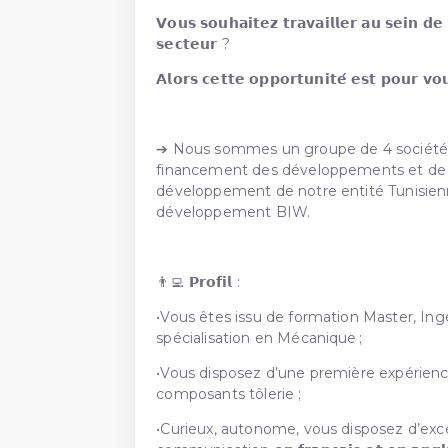
𝗩𝗼𝘂𝘀 𝘀𝗼𝘂𝗵𝗮𝗶𝘁𝗲𝘇 𝘁𝗿𝗮𝘃𝗮𝗶𝗹𝗹𝗲𝗿 𝗮𝘂 𝘀𝗲𝗶𝗻 𝗱
𝘀𝗲𝗰𝘁𝗲𝘂𝗿 ?
𝗔𝗹𝗼𝗿𝘀 𝗰𝗲𝘁𝘁𝗲 𝗼𝗽𝗽𝗼𝗿𝘁𝘂𝗻𝗶𝘁𝗲́ 𝗲𝘀𝘁 𝗽𝗼𝘂𝗿 𝘃𝗼
➔ Nous sommes un groupe de 4 sociétés d
financement des développements et de l'i
développement de notre entité Tunisie
développement BIW.
👨‍💻 𝗣𝗿𝗼𝗳𝗶𝗹 :
•Vous êtes issu de formation Master, In
spécialisation en Mécanique ;
•Vous disposez d’une première expérien
composants tôlerie ;
•Curieux, autonome, vous disposez d’exce