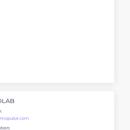
OLAB
:
/ennopulse.com
tion: