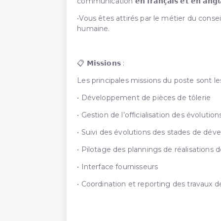
communication 𝗲𝗻 𝗳𝗿𝗮𝗻𝗰̧𝗮𝗶𝘀 𝗲𝘁 𝗲𝗻 𝗮𝗻𝗴
•Vous êtes attirés par le métier du consei
humaine.
📋 𝗠𝗶𝘀𝘀𝗶𝗼𝗻𝘀 :
Les principales missions du poste sont le
• Développement de pièces de tôlerie
• Gestion de l’officialisation des évolutio
• Suivi des évolutions des stades de dé
• Pilotage des plannings de réalisations d
• Interface fournisseurs
• Coordination et reporting des travaux d