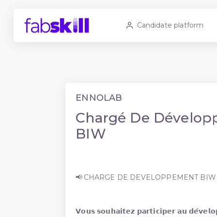
Candidate platform
ENNOLAB
Chargé De Dévelo
BIW
📢 CHARGE DE DEVELOPPEMENT BIW (B
𝗩𝗼𝘂𝘀 𝘀𝗼𝘂𝗵𝗮𝗶𝘁𝗲𝘇 𝗽𝗮𝗿𝘁𝗶𝗰𝗶𝗽𝗲𝗿 𝗮𝘂 𝗱𝗲́𝘃𝗲