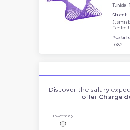
Tunisia, 
Street:
Jasmin b
Centre U
Postal 
1082
Discover the salary expec
offer
Chargé d
Lowest salary