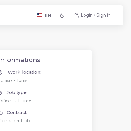
Login / Sign in
EN
Informations
Work location:
Tunisia - Tunis
Job type:
Office Full-Time
Contract:
Permanent job