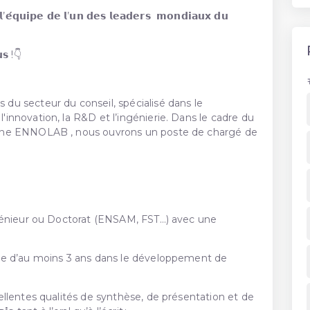
 𝗹’𝗲́𝗾𝘂𝗶𝗽𝗲 𝗱𝗲 𝗹’𝘂𝗻 𝗱𝗲𝘀 𝗹𝗲𝗮𝗱𝗲𝗿𝘀 𝗺𝗼𝗻𝗱𝗶𝗮𝘂𝘅 𝗱𝘂
𝘂𝘀 !👇
u secteur du conseil, spécialisé dans le
nnovation, la R&D et l’ingénierie. Dans le cadre du
nne ENNOLAB , nous ouvrons un poste de chargé de
génieur ou Doctorat (ENSAM, FST…) avec une
ce d’au moins 3 ans dans le développement de
llentes qualités de synthèse, de présentation et de